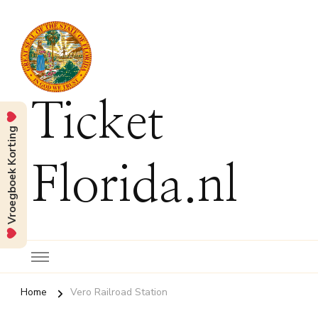
Ticket
Vroegboek Korting
Florida.nl
Home
Vero Railroad Station