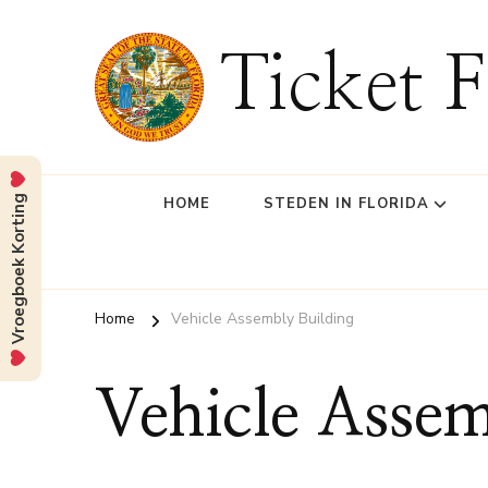
Ticket F
Vroegboek Korting
HOME
STEDEN IN FLORIDA
Home
Vehicle Assembly Building
Vehicle Assem