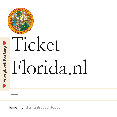
Ticket
Vroegboek Korting
Florida.nl
Home
diamantrugschildpad